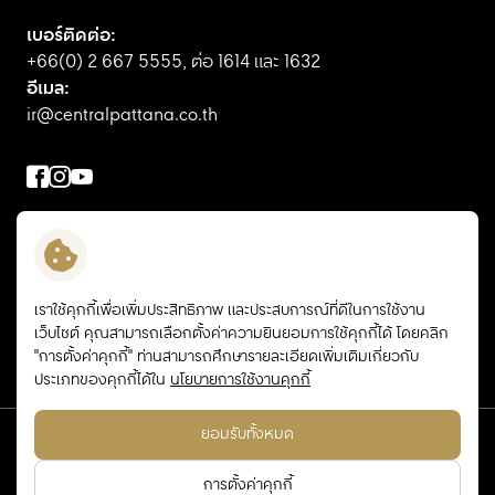
เบอร์ติดต่อ:
+66(0) 2 667 5555
, ต่อ 1614 และ 1632
อีเมล:
ir@centralpattana.co.th
ติดต่อนักลงทุนสัมพันธ์
สมัครรับข่าวสาร
เราใช้คุกกี้เพื่อเพิ่มประสิทธิภาพ และประสบการณ์ที่ดีในการใช้งาน
CPNREIT
เว็บไซต์ คุณสามารถเลือกตั้งค่าความยินยอมการใช้คุกกี้ได้ โดยคลิก
"การตั้งค่าคุกกี้" ท่านสามารถศึกษารายละเอียดเพิ่มเติมเกี่ยวกับ
CPNCG
ประเภทของคุกกี้ได้ใน
นโยบายการใช้งานคุกกี้
ยอมรับทั้งหมด
© สงวนลิขสิทธิ์ พ.ศ. 2569 บริษัท เซ็นทรัลพัฒนา จำกัด (มหาชน)
ข้อกำหนดและเงื่อนไข
นโยบายความเป็นส่วนตัว
นโยบายคุกกี้
การตั้งค่าคุกกี้